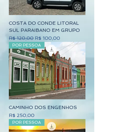
COSTA DO CONDE LITORAL
SUL PARAIBANO EM GRUPO
Preço normal
Preço promocional
R$ 120,00
R$ 100,00
POR PESSOA
CAMINHO DOS ENGENHOS
Preço
R$ 250,00
POR PESSOA