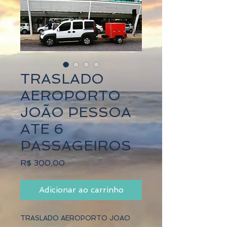
TRASLADO
AEROPORTO
JOÃO PESSOA
ATE 6
PASSAGEIROS
Preço
R$ 300,00
Adicionar ao carrinho
TRASLADO AEROPORTO JOAO