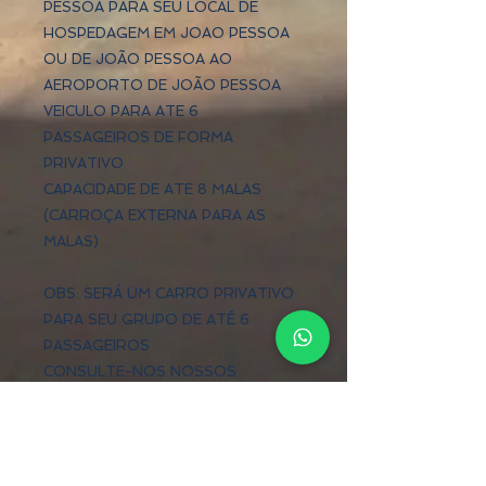
PESSOA PARA SEU LOCAL DE
HOSPEDAGEM EM JOAO PESSOA
OU DE JOÃO PESSOA AO
AEROPORTO DE JOÃO PESSOA
VEICULO PARA ATE 6
PASSAGEIROS DE FORMA
PRIVATIVO
CAPACIDADE DE ATE 8 MALAS
(CARROÇA EXTERNA PARA AS
MALAS)
OBS: SERÁ UM CARRO PRIVATIVO
PARA SEU GRUPO DE ATÉ 6
PASSAGEIROS
CONSULTE-NOS NOSSOS
VEICULOS COM CAPACIDADE DE 7
PASSAGEIROS
SERVIÇO 24 HORAS